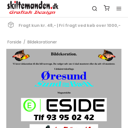
Fragt kun kr. 48,- | Fri fragt ved køb over 1000,-
Forside
/
Bildekorationer