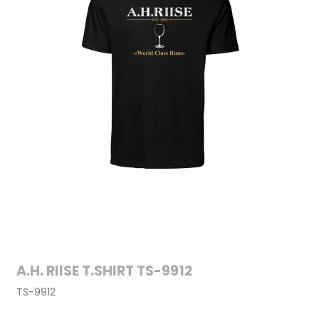
A.H. RIISE T.SHIRT TS-9912
TS-9912