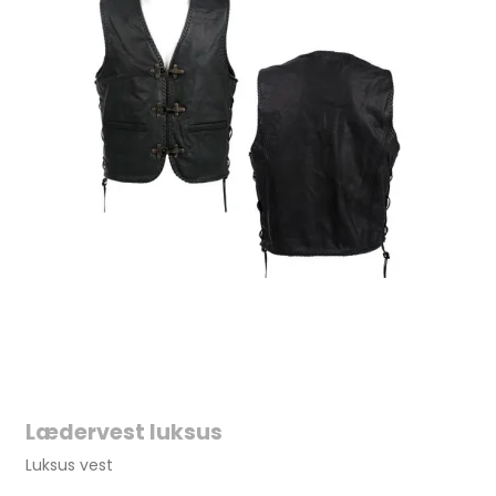
Lædervest luksus
Luksus vest