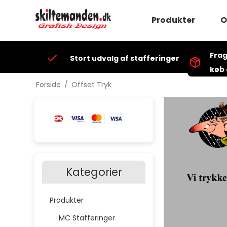
Produkter
O
MC Stafferinger
Frag
Stort udvalg af stafferinger
Beklædning
køb 
BÅDE
Forside
/
Offset Tryk
Bæltespænder
Diverse Skilte
Klistermærker
KNALLERT
LASTVOGNE
MC & AUTO PLEJ
T-Shirt med tryk
Kategorier
Sweatshirt m/try
Hætte Sw. m/try
Produkter
VÆRKTØJ
GWC Effekter
MC Stafferinger
FJR1300 - Beklæ