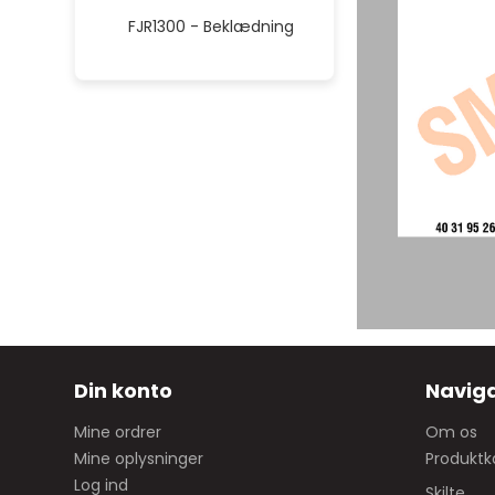
FJR1300 - Beklædning
Din konto
Naviga
Mine ordrer
Om os
Mine oplysninger
Produktk
Log ind
Skilte