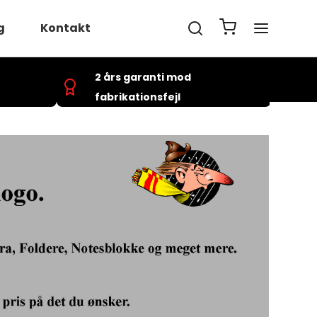
g
Kontakt
2 års garanti mod
uger
fabrikationsfejl
lmelding