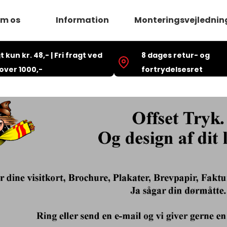
m os
Information
Monteringsvejlednin
t kun kr. 48,- | Fri fragt ved
Skilte
8 dages retur- og
Log ind
Bildekorationer
Opret br
over 1000,-
fortrydelsesret
T-shirt
Nyhedsti
Banner
Flag
Vinylmærkater
Offset Tryk
Handelsbetingelser
E
Fortrydelsesformular
k
k
dning