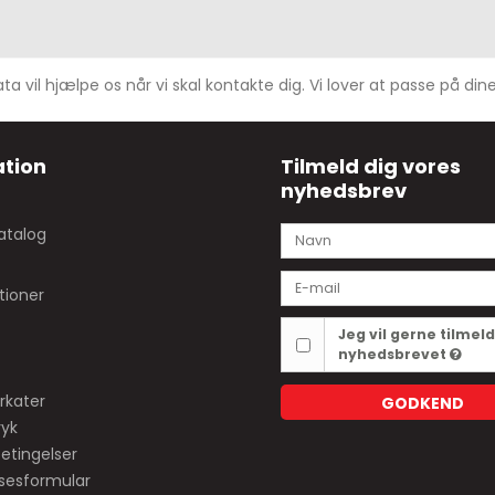
ta vil hjælpe os når vi skal kontakte dig. Vi lover at passe på di
tion
Tilmeld dig vores
nyhedsbrev
atalog
tioner
Jeg vil gerne tilmel
nyhedsbrevet
rkater
GODKEND
ryk
etingelser
lsesformular