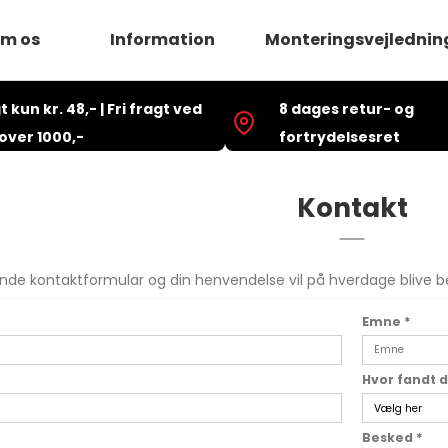
m os
Information
Monteringsvejlednin
t kun kr. 48,- | Fri fragt ved
Skilte
8 dages retur- og
Log ind
Bildekorationer
Opret br
over 1000,-
fortrydelsesret
T-shirt
Nyhedsti
Banner
Kontakt
Flag
Vinylmærkater
Offset Tryk
Handelsbetingelser
de kontaktformular og din henvendelse vil på hverdage blive be
E
Fortrydelsesformular
Emne
*
k
k
Hvor fandt 
Besked
*
dning