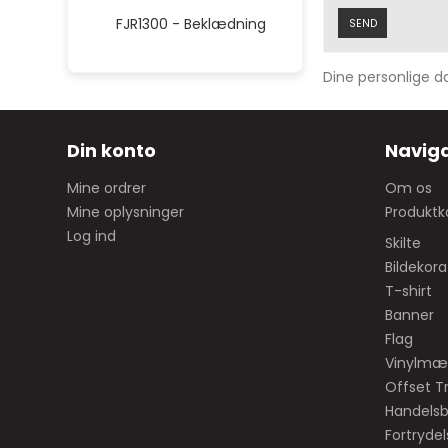
FJR1300 - Beklædning
SEND
Dine personlige da
Din konto
Naviga
Mine ordrer
Om os
Mine oplysninger
Produktk
Log ind
Skilte
Bildekora
T-shirt
Banner
Flag
Vinylmæ
Offset T
Handelsb
Fortryde