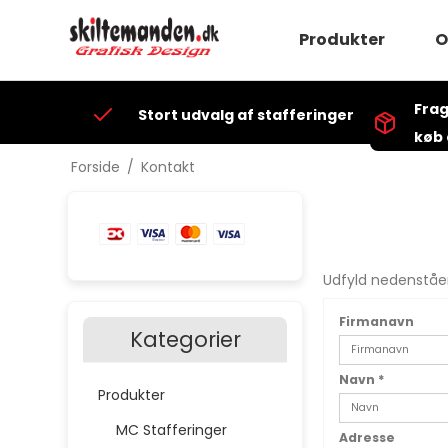
Produkter
O
MC Stafferinger
Frag
Stort udvalg af stafferinger
Beklædning
køb 
BÅDE
Forside
/
Kontakt
Bæltespænder
Diverse Skilte
Klistermærker
KNALLERT
LASTVOGNE
Udfyld nedenståen
MC & AUTO PLEJ
Firmanavn
T-Shirt med tryk
Kategorier
Sweatshirt m/try
Hætte Sw. m/try
Navn
*
Produkter
VÆRKTØJ
GWC Effekter
MC Stafferinger
Adresse
FJR1300 - Beklæ