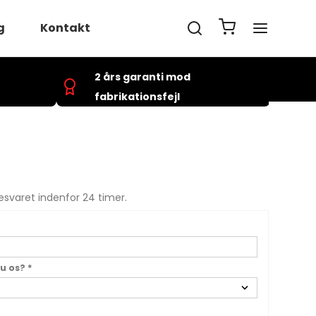
g
Kontakt
2 års garanti mod
uger
fabrikationsfejl
lmelding
svaret indenfor 24 timer.
du os?
*