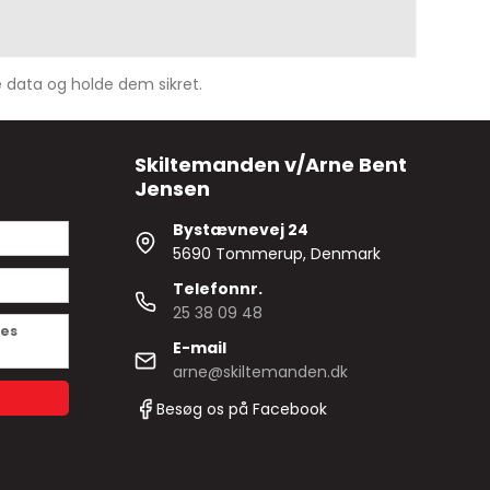
ne data og holde dem sikret.
Skiltemanden v/Arne Bent
Jensen
Bystævnevej 24
5690 Tommerup, Denmark
Telefonnr.
25 38 09 48
des
E-mail
arne@skiltemanden.dk
Besøg os på Facebook