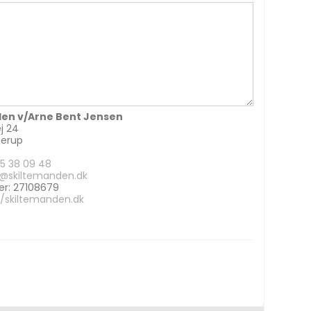
en v/Arne Bent Jensen
j 24
erup
5 38 09 48
@skiltemanden.dk
: 27108679
//skiltemanden.dk