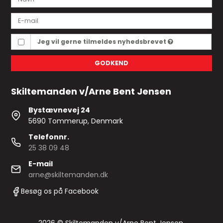
Jeg vil gerne tilmeldes nyhedsbrevet
GODKEND
Skiltemanden v/Arne Bent Jensen
Bystævnevej 24
5690 Tommerup, Denmark
Telefonnr.
25 38 09 48
E-mail
arne@skiltemanden.dk
Besøg os på Facebook
2026 © Skiltemanden v/Arne Bent Jensen.