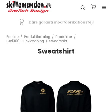
2 års garanti mod fabrikationsfejl
Forside
/
Produktkatalog
/
Produkter
/
FJR1300 - Beklædning
/
Sweatshirt
Sweatshirt