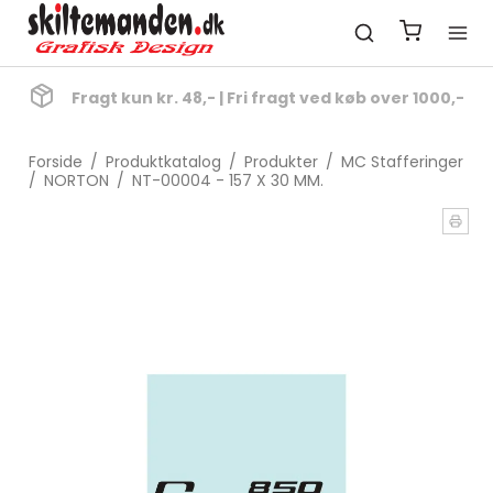
Fragt kun kr. 48,- | Fri fragt ved køb over 1000,-
Forside
/
Produktkatalog
/
Produkter
/
MC Stafferinger
/
NORTON
/
NT-00004 - 157 X 30 MM.